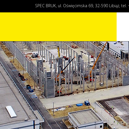
SPEC BRUK, ul. Oświęcimska 69, 32-590 Libiąż, tel.