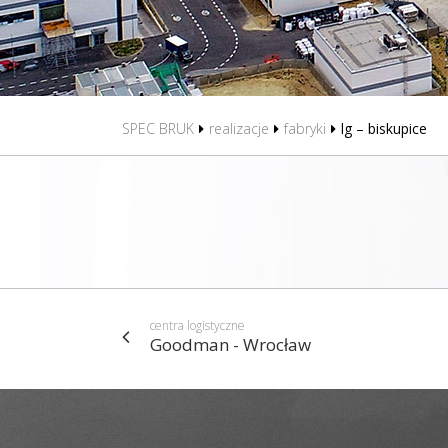
SPEC BRUK
realizacje
fabryki
lg – biskupice
centra logistyczne
Goodman - Wrocław